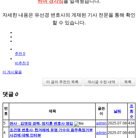
하며 경각심
을 일깨웠습니다.
자세한 내용은 유선경 변호사의 게재된 기사 전문을 통해 확인
할 수 있습니다.
추천 0
비추천 0
이 게시물을
이 글의 추천인 목록
게시글 수정 내역
목록
댓글
0
조
번
글쓴
제목
날짜
회
호
이
수
5
admin
2025.07.08
434
판사ᆞ김앤장 경력, 정지훈 변호사 영입
조건명 변호사, 한겨레에 유명 가수의 음주측정거부
4
admin
2025.07.08
409
사건에 대해 인터뷰